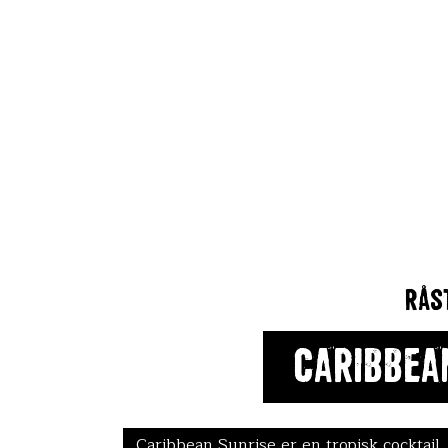
Rås
Caribbea
Caribbean Sunrise er en tropisk cocktail