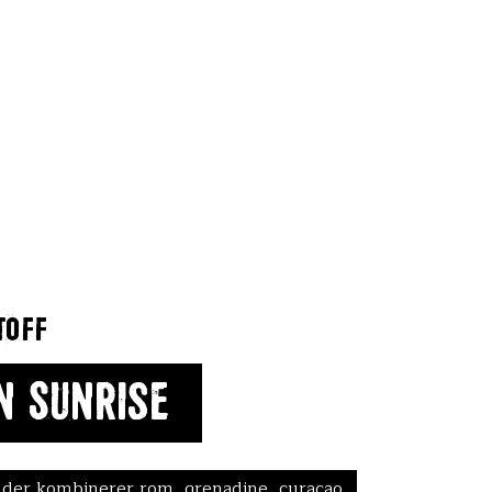
toff
n Sunrise
, der kombinerer rom, grenadine, curacao