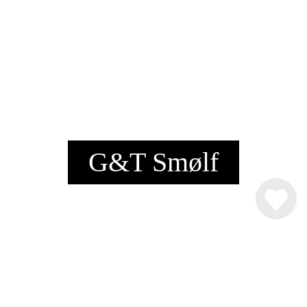
G&T Smølf
INGREDIENSER
4 cl. gin