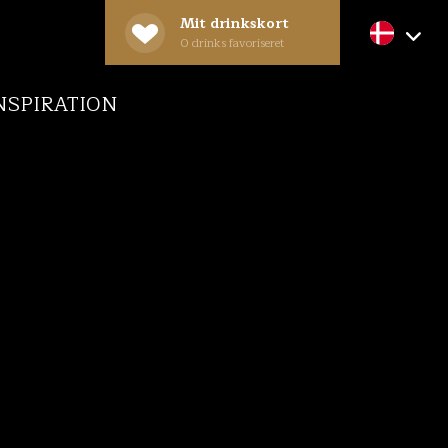
Mit drinkskort
0
drinks favoriseret
NSPIRATION