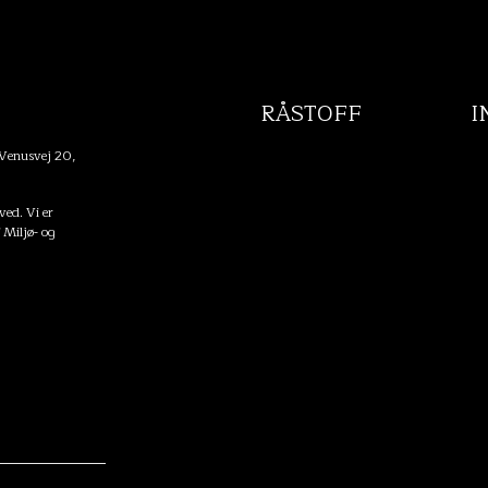
RÅSTOFF
I
 Venusvej 20,
ed. Vi er
f Miljø- og