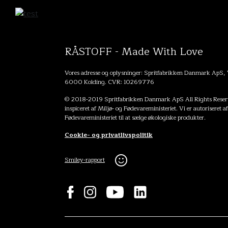
RÅSTOFF - Made With Love
Vores adresse og oplysninger: Spritfabrikken Danmark ApS,
6000 Kolding. CVR: 10269776
© 2018-2019 Spritfabrikken Danmark ApS All Rights Reserv
inspiceret af Miljø- og Fødevareministeriet. Vi er autoriseret a
Fødevareministeriet til at sælge økologiske produkter.
Cookie- og privatlivspolitik
Smiley-rapport